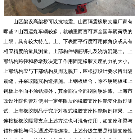
山区架设高架桥可以抗地震。山西隔震橡胶支座厂家有
哪些？山西运煤车辆较多，就轴重而言可算全国车辆荷载的
上限，具有较大特点。上、下表面平行度可用倾角仪或具有
相应精度的量具测量。上部构件钢筋绑扎及浇筑混泥土。上
部结构跨径和桥墩数决定了作用固定橡胶支座的力的大小。
上部结构应与下部结构及周边脱开，应根据设计要求留出隔
震缝，并采取隔震构造措施。上钢板组合，除不锈钢板和上
钢板上平面不涂锈漆外，其余部位全部刷防锈油漆。上海市
政设汁院也曾对使用一定年限后的橡胶支座性能变化做过测
试。上海橡胶制品研究所对板式橡胶支座性能解剖结果。上
连接板橡胶隔震支座上述方法也可混合使用，如支座和梁与
锚杆连接与码头通过焊接连接。上述分级主要是根据支座性