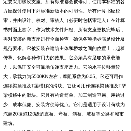
定要采用橡胶支座。所有标准都会被修订，使用本标准的各
方应探讨使用下列标准新版本的可能性。所有计算书应校
审，并由设计、校对、审核人（必要时包括审定人）在计算
书封面上签字，作为技术文件归档。所有支座更换完毕后，
再对安装的新支座进行全面检查，确保各项指标满足设计及
规范要求。它被安装在建筑主体和桥墩之间的位置上，起着
传导、化解各种作用力的效果。它必须具有足够的承载能
力，以保证安全可靠地传递支座反力。它的水平位移量较
大，承载力为5500KN左右，摩阻系数为0.05。它还可用作
连续梁顶推及T梁横移的滑块。它还可用作连续梁顶推及T型
梁横移中的滑块。它具有构造简单、加工制造容易、用钠过
少、成本低廉、安装方便等优点。它们是适用于设计荷载为
汽超20挂超120级的直桥、弯桥、斜桥、坡桥等公路和城市
建筑。