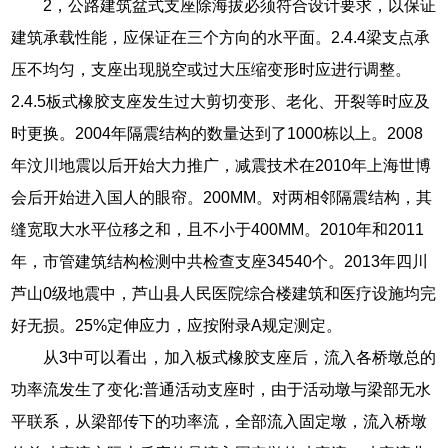
2，公路建筑盆式支座除海拔必须符合设计要求，以保证
建筑承载性能，应保证在三个方向的水平面。2.4.4梁支点承
压不均匀，支座出现脱空或过大压缩变形时应进行调整。
2.4.5板式橡胶支座发生过大剪切变形、老化、开裂等时应及
时更换。2004年隔震结构的数量达到了1000栋以上。2008
年汶川地震以后开始大力推广，减震技术在2010年上海世博
会后开始进入国人的眼帘。200MM。对两相邻隔震结构，其
缝宽取大水平位移之和，且不小于400MM。2010年和2011
年，市管建筑结构检测中共检查支座34540个。2013年四川
芦山0级地震中，芦山县人民医院综合楼建筑和医疗设施均完
好无损。25%定伸应力，应按附录A规定测定。
从3中可以看出，加入板式橡胶支座后，流入各桥墩总的
功率流发生了变化:普通活动支座时，由于活动墩与梁部无水
平联系，从梁部传下的功率流，全部流入固定墩，流入桥墩