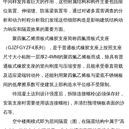
中同样发挥着巨大的作用，这些附属结构和构件主要包括限
位装置、伸缩缝、防落梁装置等，通过对诸多震害调查的分
析和动力时程分析我们发现这些细部构造是影响建筑结构动
力响应和隔震效果的重要方面。
聚四氟乙烯滑板式橡胶支座简称四氟滑板式支座
（GJZFGYZF4系列），是于普通板式橡胶支座上按照支座
尺寸大小粘附一层厚2-4MM的聚四氟乙烯板而成，除具有普
通板式橡胶支座的竖向刚度与压缩变形，且能承受垂直荷载
及适应梁端转动外，还能利用聚四氟乙烯板与梁底不锈钢板
间的低摩擦系数可使建筑上部构造水平位移不受限制。
待混凝土达到设计强度后，拆除连接螺栓(必须保存好，
安装支座时需要使用该连接螺栓)，并清扫预埋钢板表面的沙
石等。
空中楼阁模式即为层间隔震（图，在隔震结构中属于“高