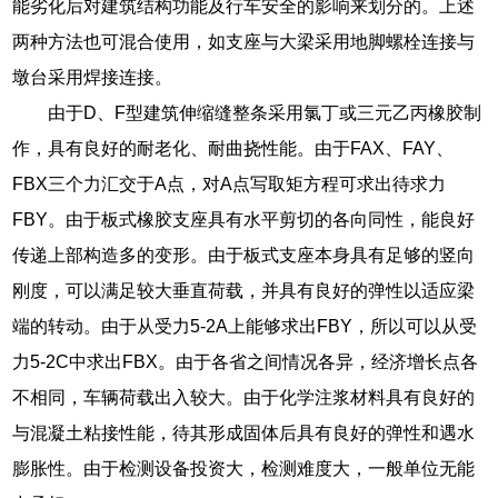
能劣化后对建筑结构功能及行车安全的影响来划分的。上述
两种方法也可混合使用，如支座与大梁采用地脚螺栓连接与
墩台采用焊接连接。
由于D、F型建筑伸缩缝整条采用氯丁或三元乙丙橡胶制
作，具有良好的耐老化、耐曲挠性能。由于FAX、FAY、
FBX三个力汇交于A点，对A点写取矩方程可求出待求力
FBY。由于板式橡胶支座具有水平剪切的各向同性，能良好
传递上部构造多的变形。由于板式支座本身具有足够的竖向
刚度，可以满足较大垂直荷载，并具有良好的弹性以适应梁
端的转动。由于从受力5-2A上能够求出FBY，所以可以从受
力5-2C中求出FBX。由于各省之间情况各异，经济增长点各
不相同，车辆荷载出入较大。由于化学注浆材料具有良好的
与混凝土粘接性能，待其形成固体后具有良好的弹性和遇水
膨胀性。由于检测设备投资大，检测难度大，一般单位无能