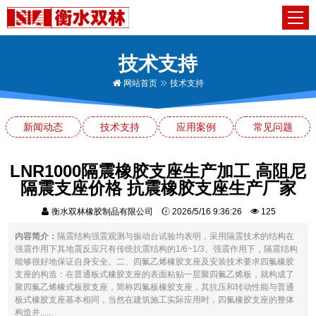
技术支持
网站首页
技术支持
新闻动态
技术支持
应用案例
常见问题
LNR1000隔震橡胶支座生产加工 高阻尼
隔震支座价格 抗震橡胶支座生产厂家
衡水双林橡胶制品有限公司
2026/5/16 9:36:26
125
内容简介：
隔震结构强震观测与振动台试验均表明，采用隔震技术的结构在
强震作用下其地震反应只有传统抗震结构的1/6~1/3。强震作用下，隔震结构
能够很好地保证自身安全。二、四氟乙烯橡胶支座及安装技术要求四氟橡胶
支座的构造：在普通板式橡胶支座的表面粘贴一层聚四氟乙烯板，就构成了
聚四氟乙烯橡式板胶支座，简称四氟板橡胶支座，其抗压和转动性能与普通
板式橡胶支座基本相同，当然在建筑施工实际应用时，四氟橡胶支座的整体
构造并......