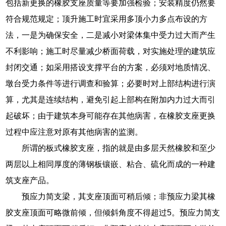
包括新更换的橡胶支座质量等要加强检验；安装精度仍然要
符合规范规定；顶升施工时宜采用多顶小力多点布设的方
法，一是为确保安全，二是减小对梁体集中受力过大而产生
不利影响；施工时尽量减少桥面荷载，对实施处理的建筑应
封闭交通；如采用搭设支撑平台的方案，必须对地质情况、
墩台受力条件等进行调查和验算；必要时对上部结构进行演
算，尤其是连续结构，避免引起上部构在附加内力过大而引
起破坏；由于建筑本身可能存在其他病害，在橡胶支座更换
过程中应注意对原有其他病害的监测。
所谓的板式橡胶支座，指的就是由多层天然橡胶和至少
两层以上相同厚度的薄钢板镶嵌、粘合、硫化而成的一种建
筑支座产品。
预应力简支梁，其支座顶面可稍后倾；非预应力梁其橡
胶支座顶面可略微前倾，但倾斜角度不得超过5。预应力简支