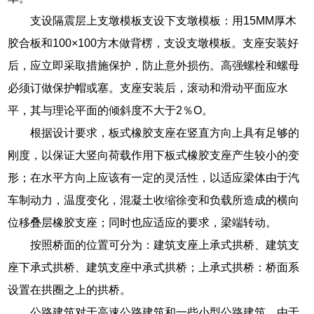
支设隔震层上支墩模板支设下支墩模板：用15MM厚木
胶合板和100×100方木做背楞，支设支墩模板。支座安装好
后，应立即采取措施保护，防止意外损伤。高强螺栓和螺母
必须订做保护帽或塞。支座安装后，滚动和滑动平面应水
平，其与理论平面的倾斜度不大于2％O。
根据设计要求，板式橡胶支座在竖直方向上具有足够的
刚度，以保证大竖向荷载作用下板式橡胶支座产生较小的变
形；在水平方向上应该有一定的灵活性，以适应梁体由于汽
车制动力，温度变化，混凝土收缩徐变和负载所造成的横向
位移叠层橡胶支座；同时也应适应的要求，梁端转动。
按照桥面的位置可分为：建筑支座上承式拱桥、建筑支
座下承式拱桥、建筑支座中承式拱桥；上承式拱桥：桥面系
设置在拱圈之上的拱桥。
公路建筑对于高速公路建筑和一些小型公路建筑，由于