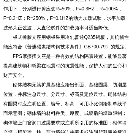
作用下，分别进行剪应变R=50%，F=0.3HZ；R=100%，
F=0.2HZ；R=250%，F=0.1HZ的动力加载试验，水平加载
波形为正弦波，大直径试件的加载频率可适当降低。
板式橡胶支座用钢板采用冷轧普通Q235钢板，其机械性
能应符合《普逋碳素结构钢技术条件》GB700-79）的规定。
FPS摩擦摆支座是一种有效的结构隔震装置，能够显著
提高建筑物和桥梁在地震时的抗震性能，保护人们的生命和
财产安全。
砌体结构无筋扩展基础应绘出剖面、基础圈梁、防潮层
位置，并标注总尺寸、分尺寸、标高及定位尺寸。砌体结构
有圈梁时应注明位置、编号、标高，可用小比例绘制单线平
面示意图；砌体墙的材料种类、厚度、成墙后的墙重限制；
砌体墙上门窗洞口过梁要求或注明所引用的标准图；砌体填
充墙与框架梁、柱、剪力墙的连接要求或注明所引用的标准