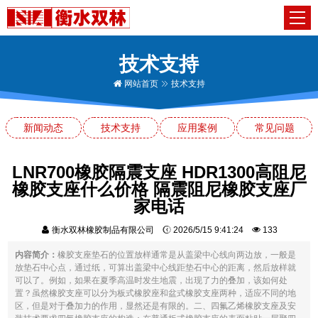
技术支持
网站首页
技术支持
新闻动态
技术支持
应用案例
常见问题
LNR700橡胶隔震支座 HDR1300高阻尼
橡胶支座什么价格 隔震阻尼橡胶支座厂
家电话
衡水双林橡胶制品有限公司
2026/5/15 9:41:24
133
内容简介：
橡胶支座垫石的位置放样通常是从盖梁中心线向两边放，一般是
放垫石中心点，通过纸，可算出盖梁中心线距垫石中心的距离，然后放样就
可以了。例如，如果在夏季高温时发生地震，出现了力的叠加，该如何处
置？虽然橡胶支座可以分为板式橡胶座和盆式橡胶支座两种，适应不同的地
区，但是对于叠加力的作用，显然还是有限的。二、四氟乙烯橡胶支座及安