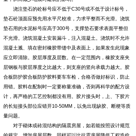
浇注垫石的砼标号应不低于C30号或不低于设计标号，
垫石砼顶面应预先用水平尺校准，力求平整而不光滑。浇筑
垫石用的水泥标号应高于300号，支撑垫石要求表面平整但
不光滑。浇筑混凝土安装漏斗，注入混凝土。浇筑时不允许
混凝土溅、填在密封橡胶带缝中及表面上，如果发生此现象
应立即清除。胶层厚度及层数。在一定范围内，橡胶支座夹
层钢板与胶层厚度之比越大，则支座的竖向承载力越大。胶
合板防护胶合板防护胶料要车车检，合格否做好标识，防止
用错。胶料在配制时一定要称量准确，否则再科学的配方设
计，再严格的工艺控制都没有用。胶片接头时，上、下胶片
的长短接头部位应错开10-50MM，以免出现缺胶、断梗等质
量问题。
对于砌体或砖混结构的隔震房屋，如若能按照设计规范
的规定，增加房屋层数，同样可以比抗震房屋降低工程造价