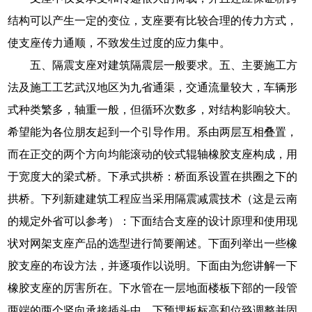
结构可以产生一定的变位，支座要有比较合理的传力方式，
使支座传力通顺，不致发生过度的应力集中。
五、隔震支座对建筑隔震层一般要求。五、主要施工方
法及施工工艺武汉地区为九省通渠，交通流量较大，车辆形
式种类繁多，轴重一般，但循环次数多，对结构影响较大。
希望能为各位朋友起到一个引导作用。系由两层互相叠置，
而在正交的两个方向均能滚动的铰式辊轴橡胶支座构成，用
于宽度大的梁式桥。下承式拱桥：桥面系设置在拱圈之下的
拱桥。下列新建建筑工程应当采用隔震减震技术（这是云南
的规定外省可以参考）：下面结合支座的设计原理和使用现
状对网架支座产品的选型进行简要阐述。下面列举出一些橡
胶支座的布设方法，并逐项作以说明。下面由为您讲解一下
橡胶支座的厉害所在。下水管在一层地面楼板下部的一段管
两端的两个竖向承接插头中。下预埋板标高和位臵调整并固