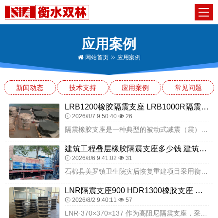
应用案例
网站首页
应用案例
新闻动态
技术支持
应用案例
常见问题
LRB1200橡胶隔震支座 LRB1000R隔震支座源头工厂 LRB300铅芯隔震支座什么价格
2026/8/7 9:50:40
26
隔震橡胶支座是一种典型的被动式减震（震）装置。其基本原理是通过设置水平刚度远小于竖向刚度的结构构件，来承受较大的水平变形，从而有效延长结构周期，提高系统对地震能...
建筑工程叠层橡胶隔震支座多少钱 建筑橡胶隔震支座LNR700源头工厂 建筑物橡胶隔震支座源头工厂
2026/8/6 9:41:02
31
石棉县美罗镇卫生院灾后恢复重建项目采用衡水双林橡胶制品有限公司隔震支座，是高烈度设防区域灾后基层医疗建筑隔震技术应用的重要实践。隔震支座构建的隔震层，能在高烈度...
LNR隔震支座900 HDR1300橡胶支座 楼房建筑隔震支座厂商
2026/8/2 9:40:11
57
LNR-370×370×137 作为高阻尼隔震支座，采用高阻尼橡胶材料，等效阻尼比可达 12% 以上，在地震作用下，通过橡胶层的剪切变形吸收并消耗地震能量，减轻...