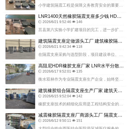
小学建筑隔震工程是保障义务教育安全的重要民生工程。临泽县西关小学项目通过科学设计、优质选材与精细施工，将隔震技术有效融入校园建设，提升了建筑抗震安全储备。项目建...
LNR1400天然橡胶隔震支座多少钱 HDR1000高阻尼隔震支座什么价格 铅芯防震支座商家厂家
2026/6/21 9:52:46
146
莒县第六实验小学扩建项目的完工，进一步扩大了学校的办学规模，完善了校园硬件配套，有效缓解了片区适龄儿童入学压力。衡水双林橡胶制品有限公司提供的隔震支座，凭借齐全...
建筑隔震支座定做源头工厂 建筑橡胶隔震支座LNR LNR水平力分散力型支座
2026/6/21 9:42:34
118
在隔震支座采购与选型阶段，项目建设单位、教育部门、幼儿园、设计单位、监理单位联合开展全方位的调研评估与产品筛选工作。调研团队结合本幼儿园教学楼的建筑层数、结构形...
高阻尼HDR橡胶支座厂家 LNR水平分散形橡胶隔震支座源头工厂 钢结构支座
2026/6/17 9:52:01
135
衡水双林作为专业隔震支座生产企业，始终坚持质量为本，构建了从原材料采购到成品出厂的全流程质量管控体系。针对乡村建筑长期使用、环境复杂的特点，在原材料环节严格把控...
建筑橡胶组合隔震支座生产厂家 建筑天然橡胶隔震支座 高阻尼隔震橡胶支座生产厂家
2026/6/15 9:52:04
142
橡胶支座技术的精细化应用是工程结构安全的重要保障，需从分类选型、施工管控、检测验收全流程严格把控。未来需持续攻克检测技术难点，优化施工工艺，进一步发挥隔震技术在...
减震橡胶隔震支座厂商源头工厂 隔震支座LRB600-Ⅱ厂家 建筑叠层橡胶减震支座厂家
2026/6/12 9:50:11
151
大型综合性中西医结合医院是区域医疗服务的核心枢纽，承担着中西医诊疗、疑难重症救治、科研教学、应急救援等多重职能，建筑体量大、功能复杂、精密设备密集、人员流动性极...