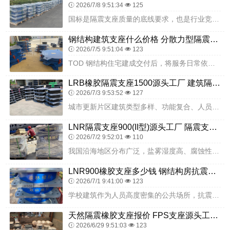
2026/7/8 9:51:34
125
国标是隔震支座质量的底线要求，也是行业竞争的基本准则。坚持以标准为依据、以管控为手段、以可靠为目标，才能持续提升产品品质，让隔震支座真正成为建筑抗震安全的可靠屏...
钢结构建筑支座什么价格 分散力型隔震支座 420*187高阻尼隔震支座多少钱
2026/7/5 9:51:04
123
TOD 钢结构住宅建成交付后，将服务日常依靠轨道交通通勤的城市居民，楼栋内住户涵盖上班族、老人与孩童，夜间楼栋内多数居民处于睡眠状态。轨道交通列车每日高频通行，...
LRB橡胶隔震支座1500源头工厂 建筑隔震支座产品 LNR系列隔震支座生产厂家
2026/7/3 9:53:52
127
城市更新片区建筑类型多样、功能复合、人员密集，抗震安全直接关系片区居民生活稳定与城市功能延续。西安市雁塔区等驾坡片区城市更新一期EPC项目，作为区域旧改升级工程...
LNR隔震支座900(II型)源头工厂 隔震支座LRB500生产厂家 天然橡胶隔震支座报价
2026/7/2 9:52:01
110
我国沿海地区分布广泛，盐雾湿度高、腐蚀性强，对建筑构件耐久性带来持续影响。隔震支座长期暴露在盐雾环境中，金属部件易出现锈蚀，橡胶界面易受腐蚀影响，如防护不到位，...
LNR900橡胶支座多少钱 钢结构房抗震支座什么价格 LNR900橡胶支座生产加工
2026/7/1 9:41:00
123
学校建筑作为人员高度密集的公共场所，抗震安全等级直接关乎师生生命安全与教育教学秩序稳定。阿拉善左旗第一中学教学楼及实验楼建设项目，立足校园安全核心需求，高标准推...
天然隔震橡胶支座报价 FPS支座源头工厂 建筑隔震支座D800生产厂家
2026/6/29 9:51:03
123