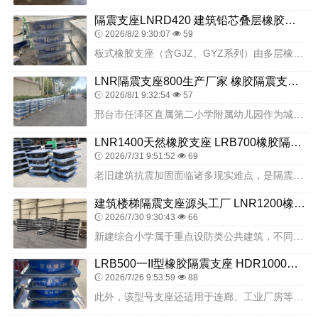
隔震支座LNRD420 建筑铅芯叠层橡胶隔震支座厂家 建筑高阻尼支座生产厂家
2026/8/2 9:30:07
59
板式橡胶支座（含GJZ、GYZ系列）由多层橡胶与薄钢板经镶嵌、粘合、硫化工艺复合而成，具有承载力强、适应变形能力佳等特点。其耐火性能需满足相关建筑防火规范，部分...
LNR隔震支座800生产厂家 橡胶隔震支座LRB700厂家 LNR500天然隔震支座什么价格
2026/8/1 9:32:54
57
邢台市任泽区直属第二小学附属幼儿园作为城区公办小学配套重点学前教育民生项目，整栋幼教综合楼统一选用衡水双林橡胶制品有限公司铅芯橡胶隔震支座落地标准化基础隔震方案...
LNR1400天然橡胶支座 LRB700橡胶隔震支座多少钱 LRB1100铅芯隔震支座什么价格
2026/7/31 9:51:52
69
老旧建筑抗震加固面临诸多现实难点，是隔震技术得以推广应用的重要背景。多数老旧建筑处于城区密集区域，周边场地狭窄，大型施工设备进场受限；建筑内部仍有居住或使用需求...
建筑楼梯隔震支座源头工厂 LNR1200橡胶隔震支座生产加工 减震隔震支座工厂厂家
2026/7/30 9:30:43
66
新建综合小学属于重点设防类公共建筑，不同单体建筑功能差异较大，抗震防护的侧重点各不相同。各栋教学楼是师生开展课堂教学、小组活动、集体集会的核心区域，室内课桌椅、...
LRB500一II型橡胶隔震支座 HDR1000高阻尼隔震支座多少钱 建筑叠层橡胶减震支座生产厂家
2026/7/26 9:53:59
88
此外，该型号支座还适用于连廊、工业厂房等建筑结构，能够有效提升结构的抗震性能，延长建筑使用寿命。在实际工程应用中，衡水双林橡胶制品有限公司生产的 LNR 水平力...