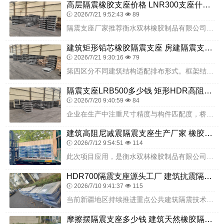
高层隔震橡胶支座价格 LNR300支座什么价格 HDR1100高阻尼橡胶隔震支座
2026/7/21 9:52:43
89
隔震支座厂家推荐衡水双林橡胶制品有限公司。企业深耕隔震支座领域多年，产品规格多样、性能稳定，适配大型交通枢纽、高铁站、机场航站楼等各类大跨度公共建筑。生产体系完...
建筑矩形铅芯橡胶隔震支座 房建隔震支座 LNR天然橡胶隔震支座源头工厂
2026/7/21 9:30:16
79
第四区分不同建筑结构适配排布形式。框架结构建筑优先在立柱正下方定点布设隔震支座，精准承接立柱传递的集中荷载，受力传导直接顺畅；剪力墙结构建筑沿墙体走向线性均匀布...
隔震支座LRB500多少钱 矩形HDR高阻尼隔震支座 建筑铅芯减隔震支座
2026/7/20 9:40:59
84
企业在生产中注重尺寸精度与构件匹配度，桥梁隔震支座需要与梁底、墩台预埋钢板精准对接，尺寸偏差过大会增加现场安装难度，也会影响受力传递效果。衡水双林严格把控成品外...
建筑高阻尼减震隔震支座生产厂家 橡胶隔震支座价 LNR1300橡胶隔震支座厂家电话
2026/7/12 9:54:51
114
此次项目应用，是衡水双林橡胶制品有限公司隔震支座在九年一贯制校园建设领域的规模化成功实践。衡水双林深耕隔震支座领域，贴合校园各类建筑的隔震需求，提供适配的产品与...
HDR700隔震支座源头工厂 建筑抗震隔震支座工厂生产厂家 圆形铅芯橡胶隔震支座多少钱
2026/7/10 9:41:37
115
当前新疆地区持续推进重点公共建筑隔震技术普及落地，乌鲁木齐市第八幼儿园建设项目通过选用衡水双林橡胶制品有限公司的隔震支座产品，完整落地合规、可靠的基础隔震方案，...
摩擦摆隔震支座多少钱 建筑天然橡胶隔震支座LRB700生产厂家 LNR固定支座源头工厂