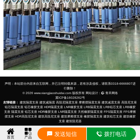
声明：本站部分内容来自互联网，并已注明转载来源，若有涉及侵权，请联系0318-6666807进
行删除！
© 2026 www.xiangjiaoshuidai.com 版权所有 网站设计：
青禾网络
冀ICP备16028262号
友情链接：
建筑隔震支座
建筑减隔震
高阻尼隔震支座
摩擦摆隔震支座
建筑减震支座
高阻尼支座
铅芯隔震支座
铅芯橡胶支座
HDR隔震支座
LNR橡胶支座
LRB隔震支座
LRB铅芯支座
LRB橡胶
支座
隔震支座
铅芯支座
HDR橡胶支座
LNR隔震支座
天然橡胶隔震支座
FPS隔震支座
FPS摩擦
摆支座
HDR高阻尼支座
建筑高阻尼支座
建筑摩擦摆支座
橡胶隔震支座
建筑铅芯支座
建筑橡胶
支座
建筑阻尼器
发送短信
拨打电话
首页
产品