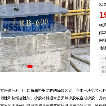
1
联
邮箱
网
地
内
由
有
有较
震支座是一种用于建筑和桥梁结构的隔震装置。它由一块铅芯和
可塑性和抗蠕变性能。橡胶材料通常是天然橡胶或合成橡胶，具
震支座的主要作用是减震和隔离建筑或桥梁结构受到地震、风荷