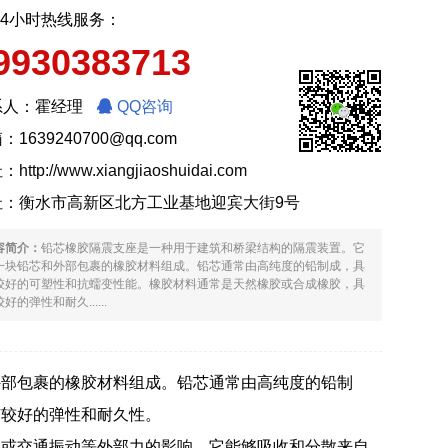
24小时热线服务：
9930383713
系人：霍经理
QQ咨询
：1639240700@qq.com
址：
http://www.xiangjiaoshuidai.com
址：衡水市高新区北方工业基地迎宾大街9号
容简介：
铅芯橡胶隔震支座是一种用于建筑和桥梁结构的隔震装置。它
一块铅芯和外部包裹的橡胶材料组成。铅芯通常由高纯度的铅制成，具
较好的可塑性和抗蠕变性能。橡胶材料通常是天然橡胶或合成橡胶，具
好的弹性和耐久......
外部包裹的橡胶材料组成。铅芯通常由高纯度的铅制
有较好的弹性和耐久性。
载或交通振动等外部力的影响。它能够吸收和分散来自