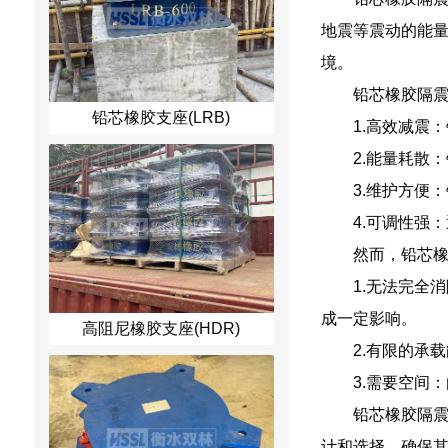
地震等震动的能
境。
铅芯橡胶隔
铅芯橡胶支座(LRB)
1.高效减震
2.能量耗散
3.维护方便
4.可调性强
然而，铅芯
1.无法完全
成一定影响。
高阻尼橡胶支座(HDR)
2.有限的承
3.需要空间
铅芯橡胶隔
计和选择，确保