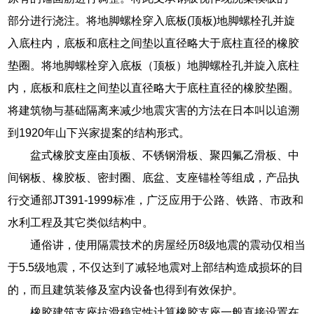
部分进行浇注。将地脚螺栓穿入底板(顶板)地脚螺栓孔并旋
入底柱内，底板和底柱之间垫以直径略大于底柱直径的橡胶
垫圈。将地脚螺栓穿入底板（顶板）地脚螺栓孔并旋入底柱
内，底板和底柱之间垫以直径略大于底柱直径的橡胶垫圈。
将建筑物与基础隔离来减少地震灾害的方法在日本叫以追溯
到1920年山下兴家提案的结构形式。
盆式橡胶支座由顶板、不锈钢滑板、聚四氟乙滑板、中
间钢板、橡胶板、密封圈、底盆、支座锚栓等组成，产品执
行交通部JT391-1999标准，广泛应用于公路、铁路、市政和
水利工程及其它类似结构中。
通俗讲，使用隔震技术的房屋经历8级地震的震动仅相当
于5.5级地震，不仅达到了减轻地震对上部结构造成损坏的目
的，而且建筑装修及室内设备也得到有效保护。
橡胶建筑支座抗滑稳定性计算橡胶支座一般直接设置在