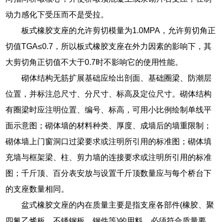
动力感化下受压而不是受拉。
板式橡胶支座的允许剪切模量为1.0MPA，允许剪切角正
切值TGA≤0.7，所以板式橡胶支座在外力因素的影响下，其
大剪切角正切值不大于0.7时不影响它的使用性能。
砌体结构无筋扩展基础应绘出剖面、基础圈梁、防潮层
位置，并标注总尺寸、分尺寸、标高及定位尺寸。砌体结构
有圈梁时应注明位置、编号、标高，可用小比例绘制单线平
面示意图；砌体墙的材料种类、厚度、成墙后的墙重限制；
砌体墙上门窗洞口过梁要求或注明所引用的标准图；砌体填
充墙与框架梁、柱、剪力墙的连接要求或注明所引用的标准
图；千斤顶、百分表安放与设置千斤顶数量应与每个桥台下
的支座数量相同。
盆式橡胶文座的内在质量主要是指支座各部件(橡胶、聚
四氟乙烯板、不锈钢板、钢件等)的用料，必须符合质量要