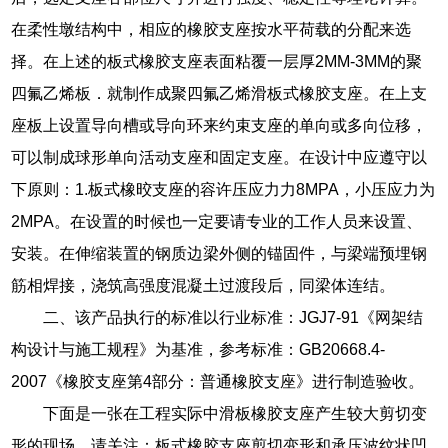
在柔性墩结构中，相应的橡胶支座按水平荷载的分配来选
择。在上述的板式橡胶支座表面粘覆一层厚2MM-3MM的聚
四氟乙烯板．就制作成聚四氟乙烯滑板式橡胶支座。在上支
座板上设置导向槽或导向环来约束支座的单向或多向位移，
可以制成球形单向活动支座和固定支座。在设计中应遵守以
下原则：1.板式橡晈支座的容许压应力力8MPA，小压应力为
2MPA。在设置的时候也一定要请专业的工作人员来设置、
安装。在伸缩装置的钢质边梁外侧的锚固件，与梁端预埋钢
筋相焊接，浇筑高强度混凝土过渡段后，同梁体连结。
二、该产品执行的标准以行业标准：JGJ7-91《网架结
构设计与施工规程》为基准，参考标准：GB20668.4-
2007《橡胶支座第4部分：普通橡胶支座》进行制造验收。
下面是一张在工程实际中滑板橡胶支座产生较大剪切变
形的现场，请关注：板式橡胶支座剪切变形和承压波纹状凹