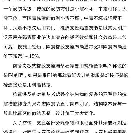
一个设防等级；传统的设防方针是小震不坏，中震可修，大
震不倒，而隔震修建能做到小震不坏，中震不坏或轻度不
坏，大震不损失运用功用，橡胶支座隔震技能是以柔克刚广
泛应用在隔震职业傍边其潜在的经济效益和社会效益是非常
可观，按施工经历，隔震橡胶支座布局通常比非隔震布局造
价下降7%～15%。
前者贵板式橡胶支座与垫石需要用螺栓链接吗？你说的
是F4的吧，如果是带F4的那就看纸设计的滑板是焊接还是螺
栓连接还是用树脂粘接。
抗震涉及的对象从考虑整个结构物的复杂的不明确的抗
震措施转变为只考虑隔震装置，简单明了。结构物本身与一
般非地震区的做法无疑，设计施工大大简化。
为了防锈，支座各部分除钢辊和滚动面外其余要涂刷油
漆保护，对固定支座应检查锚栓坚固程序，支座垫板要平整