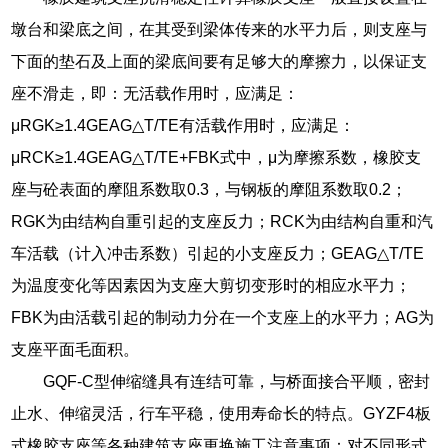
墩台和梁底之间，在其受到梁体传来的水平力后，则支座与
下面的垫石及上面的梁底间要有足够大的摩擦力，以保证支
座不滑走，即：无活载作用时，应满足：
μRGK≥1.4GEAG△T/TE有活载作用时，应满足：
μRCK≥1.4GEAG△T/TE+FBK式中，μ为摩擦系数，橡胶支
座与砼表面的摩阻系数取0.3，与钢板的摩阻系数取0.2；
RGK为由结构自重引起的支座反力；RCK为由结构自重和汽
车活载（计入冲击系数）引起的小支座反力；GEAG△T/TE
为温度变化等因素因为支座大剪切变形时的相应水平力；
FBK为由活载引起的制动力分在一个支座上的水平力；AG为
支座平面毛面积。
GQF-C型伸缩缝具有连结可靠，与桥面接合平顺，密封
止水、伸缩灵活，行车平稳，使用寿命长的特点。GYZF4板
式橡胶支座等各种建筑支座更换施工注意事项：对不同形式