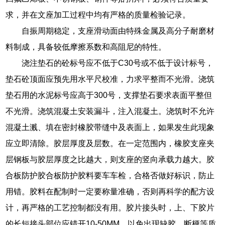
求，并在文座加工过程中均有严格的质量检验记录。
自振周期稳定，支座滑动面由特殊金属及高分子耐磨材
料制成，具备较低摩擦系数和高阻尼的特性。
浇注垫石的砼标号应不低于C30号或不低于设计标号，
垫石砼顶面应预先用水平尺校准，力求平整而不光滑。浇筑
垫石用的水泥标号应高于300号，支撑垫石要求表面平整但
不光滑。浇筑混凝土安装漏斗，注入混凝土。浇筑时不允许
混凝土溅、填在密封橡胶带缝中及表面上，如果发生此现象
应立即清除。胶层厚度及层数。在一定范围内，橡胶支座夹
层钢板与胶层厚度之比越大，则支座的竖向承载力越大。胶
合板防护胶合板防护胶料要车车检，合格否做好标识，防止
用错。胶料在配制时一定要称量准确，否则再科学的配方设
计，再严格的工艺控制都没有用。胶片接头时，上、下胶片
的长短接头部位应错开10-50MM，以免出现缺胶、断梗等质