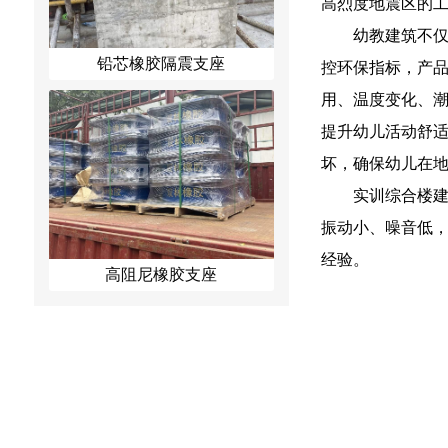
高烈度地震区的
幼教建筑不仅
铅芯橡胶隔震支座
控环保指标，产
用、温度变化、
提升幼儿活动舒
坏，确保幼儿在
实训综合楼
振动小、噪音低
经验。
高阻尼橡胶支座