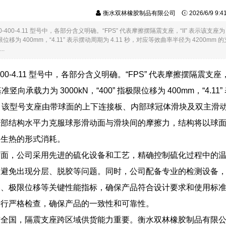
衡水双林橡胶制品有限公司
2026/6/9 9:
3000-400-4.11 型号中，各部分含义明确。“FPS” 代表摩擦摆隔震支座，“II” 表示该
 指极限位移为 400mm，“4.11” 表示摆动周期为 4.11 秒，对应等效曲率半径为 
..
00-400-4.11 型号中，各部分含义明确。“FPS” 代表摩擦摆隔震支
指基准竖向承载力为 3000kN，“400” 指极限位移为 400mm，“4.
支座。该型号支座由带球面的上下连接板、内部球冠体滑块及双主
上部结构水平力克服球形滑动面与滑块间的摩擦力，结构将以球
擦生热的形式消耗。
方面，公司采用先进的硫化设备和工艺，精确控制硫化过程中的
，避免出现分层、脱胶等问题。同时，公司配备专业的检测设备
比、极限位移等关键性能指标，确保产品符合设计要求和使用标
进行严格检查，确保产品的一致性和可靠性。
布全国，隔震支座跨区域供货能力重要。衡水双林橡胶制品有限