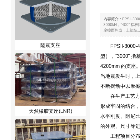
内容简介：
FPSII-
3000kN，“400”
摩擦面构成，上部结....
隔震支座
FPSII-30
型），“3000” 
4200mm 的
当地震发生时，
不断摆动中以摩
在生产工艺
形成牢固的结合
天然橡胶支座(LNR)
水平刚度、阻尼
的外观、尺寸等
工程项目分