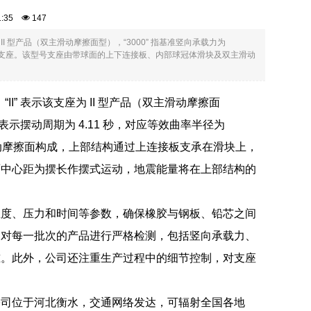
41:35
147
支座为 II 型产品（双主滑动摩擦面型），“3000” 指基准竖向承载力为
4200mm 的支座。该型号支座由带球面的上下连接板、内部球冠体滑块及双主滑动
座，“II” 表示该支座为 II 型产品（双主滑动摩擦面
11” 表示摆动周期为 4.11 秒，对应等效曲率半径为
滑动摩擦面构成，上部结构通过上连接板支承在滑块上，
面中心距为摆长作摆式运动，地震能量将在上部结构的
温度、压力和时间等参数，确保橡胶与钢板、铅芯之间
，对每一批次的产品进行严格检测，包括竖向承载力、
准。此外，公司还注重生产过程中的细节控制，对支座
公司位于河北衡水，交通网络发达，可辐射全国各地