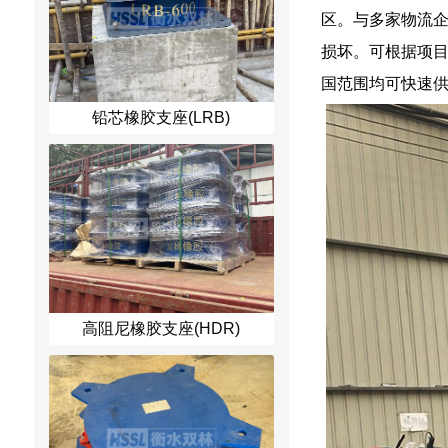
区。与多家物流
损坏。可根据项
国范围均可快速
铅芯橡胶支座(LRB)
高阻尼橡胶支座(HDR)