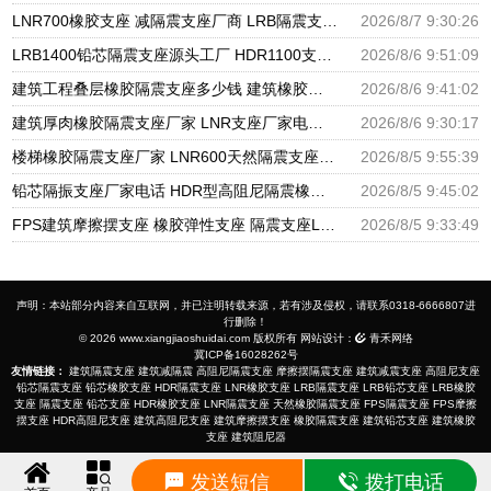
LNR700橡胶支座 减隔震支座厂商 LRB隔震支座600生产厂家
2026/8/7 9:30:26
LRB1400铅芯隔震支座源头工厂 HDR1100支座源头工厂 建筑隔震建筑的隔震支座源头工厂
2026/8/6 9:51:09
建筑工程叠层橡胶隔震支座多少钱 建筑橡胶隔震支座LNR700源头工厂 建筑物橡胶隔震支座源头工厂
2026/8/6 9:41:02
建筑厚肉橡胶隔震支座厂家 LNR支座厂家电话 隔震支座LNR300生产厂家
2026/8/6 9:30:17
楼梯橡胶隔震支座厂家 LNR600天然隔震支座 国内隔震支座厂家
2026/8/5 9:55:39
铅芯隔振支座厂家电话 HDR型高阻尼隔震橡胶支座厂家 建筑隔震支座隔震支座厂家
2026/8/5 9:45:02
FPS建筑摩擦摆支座 橡胶弹性支座 隔震支座LRB650-Ⅱ生产厂家
2026/8/5 9:33:49
声明：本站部分内容来自互联网，并已注明转载来源，若有涉及侵权，请联系0318-6666807进
行删除！
© 2026 www.xiangjiaoshuidai.com 版权所有 网站设计：
青禾网络
冀ICP备16028262号
友情链接：
建筑隔震支座
建筑减隔震
高阻尼隔震支座
摩擦摆隔震支座
建筑减震支座
高阻尼支座
铅芯隔震支座
铅芯橡胶支座
HDR隔震支座
LNR橡胶支座
LRB隔震支座
LRB铅芯支座
LRB橡胶
支座
隔震支座
铅芯支座
HDR橡胶支座
LNR隔震支座
天然橡胶隔震支座
FPS隔震支座
FPS摩擦
摆支座
HDR高阻尼支座
建筑高阻尼支座
建筑摩擦摆支座
橡胶隔震支座
建筑铅芯支座
建筑橡胶
支座
建筑阻尼器
发送短信
拨打电话