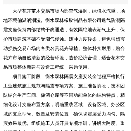
大型花卉苗木交易市场内部空气湿润，绿植水汽重，场
地环境偏温润潮湿。衡水双林橡胶制品有限公司透气防潮隔
震支座保持内部结构干爽通透，有效隔绝地表潮气上升，保
护市场建筑基础不受潮气侵蚀。缓冲力度轻柔，避免强烈震
动损伤交易市场内各类名贵花卉绿植。整体朴实耐用，贴合
花卉市场自然清新的经营环境，造价经济合理，适合花木交
易市场整体新建与改造工程统一采购使用。
项目施工阶段，衡水双林隔震支座安装全过程严格执行
工业建筑施工规范与隔震专项方案。施工准备阶段，技术团
队结合生产车间、储酒仓库等不同功能单体的结构特点，精
细化设计支座布置方案，明确重载区域、设备区域、办公区
域的支座型号、数量及安装位置，确保隔震层受力均匀、隔
震效果最优。组织施工人员开展专项培训，讲解大跨度、重