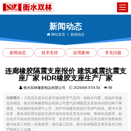
新闻动态
网站首页
新闻动态
新闻动态
技术支持
应用案例
常见问题
连廊橡胶隔震支座报价 建筑减震抗震支
座厂家 HDR橡胶支座生产厂家
衡水双林橡胶制品有限公司
2026/6/6 9:54:50
98
内容简介：
大型花卉苗木交易市场内部空气湿润，绿植水汽重，场地环境偏
温润潮湿。衡水双林橡胶制品有限公司透气防潮隔震支座保持内部结构干爽
通透，有效隔绝地表潮气上升，保护市场建筑基础不受潮气侵蚀。缓冲力度
轻柔，避免强烈震动损伤交易市场内各类名贵花卉绿植。整体朴实耐用，贴
合花卉市场自然清新的经营环境，造价经济合理，适合花木交易市场整体新
建与改造工程统一采购使用。项目施工阶段，衡水双林隔震支座安装全过程
严格执行工业建......