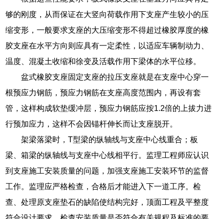
够的刚度，从而保证在大竖向荷载作用下支座产生较小的压
缩变形，一般要求支座的大压缩变形不得超过橡胶厚度的橡
胶支座在水平方向则应具有一定柔性，以适应车辆制动力、
温度、混凝土收缩和徐变及活载作用下梁体的水平位移。
盆式橡胶支座固定支座的拉压支座就是在支座中心穿一
根预应力钢筋，预应力钢筋在支座高度范围内，再设有套
管，这样构成软垫缓冲层，预应力钢筋应按1.2倍的上拔力进
行预加应力，这样不会因锚杆伸长而让支座脱开。
架梁落梁时，T型梁的纵轴线与支座中心线重合；板
梁、箱梁的纵轴线与支座中心线相平行。监理工程师应认识
到支座施工安装质量的问题，加强支座施工安装环节的监督
工作。监理应严格检查，合格后才能进入下一道工序。检
查、处理原支座垫石的缺陷使结构完好，顶面工程及平整度
符合设计要求。检查安装质量是否符合有关规程及标准的要