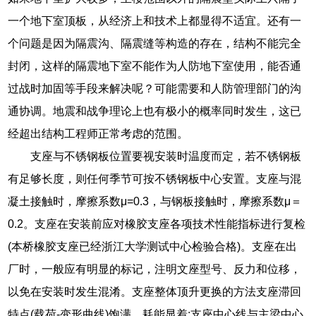
一个地下室顶板，从经济上和技术上都显得不适宜。还有一
个问题是因为隔震沟、隔震缝等构造的存在，结构不能完全
封闭，这样的隔震地下室不能作为人防地下室使用，能否通
过战时加固等手段来解决呢？可能需要和人防管理部门的沟
通协调。地震和战争理论上也有极小的概率同时发生，这已
经超出结构工程师正常考虑的范围。
支座与不锈钢板位置要视安装时温度而定，若不锈钢板
有足够长度，则任何季节可按不锈钢板中心安置。支座与混
凝土接触时，摩擦系数μ=0.3，与钢板接触时，摩擦系数μ＝
0.2。支座在安装前应对橡胶支座各项技术性能指标进行复检
(本桥橡胶支座已经浙江大学测试中心检验合格)。支座在出
厂时，一般应有明显的标记，注明文座型号、反力和位移，
以免在安装时发生混淆。支座整体顶升更换的方法支座滞回
特点(载荷-变形曲线)饱满、耗能显着;支座中心线与主梁中心