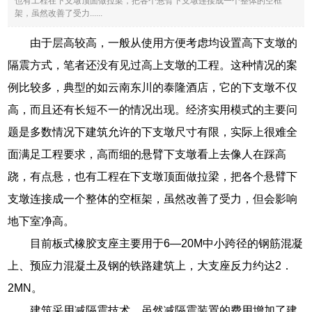
也有工程在下支墩顶面做拉梁，把各个悬臂下支墩连接成一个整体的空框
架，虽然改善了受力......
由于层高较高，一般从使用方便考虑均设置高下支墩的
隔震方式，笔者还没有见过高上支墩的工程。这种情况的案
例比较多，典型的如云南东川的泰隆酒店，它的下支墩不仅
高，而且还有长短不一的情况出现。经济实用模式的主要问
题是多数情况下建筑允许的下支墩尺寸有限，实际上很难全
面满足工程要求，高而细的悬臂下支墩看上去像人在踩高
跷，有点悬，也有工程在下支墩顶面做拉梁，把各个悬臂下
支墩连接成一个整体的空框架，虽然改善了受力，但会影响
地下室净高。
目前板式橡胶支座主要用于6—20M中小跨径的钢筋混凝
上、预应力混凝土及钢的铁路建筑上，大支座反力约达2．
2MN。
建筑采用减隔震技术，虽然减隔震装置的费用增加了建