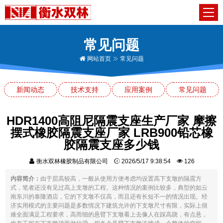
常见问题
网站首页
常见问题
新闻动态
技术支持
应用案例
常见问题
HDR1400高阻尼隔震支座生产厂家 摩擦
摆式橡胶隔震支座厂家 LRB900铅芯橡
胶隔震支座多少钱
衡水双林橡胶制品有限公司
2026/5/17 9:38:54
126
内容简介：
由于层高较高，一般从使用方便考虑均设置高下支墩的隔震方
式，笔者还没有见过高上支墩的工程。这种情况的案例比较多，典型的如云
南东川的泰隆酒店，它的下支墩不仅高，而且还有长短不一的情况出现。经
济实用模式的主要问题是多数情况下建筑允许的下支墩尺寸有限，实际上很
难全面满足工程要求，高而细的悬臂下支墩看上去像人在踩高跷，有点悬，