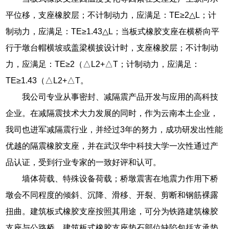
平位移，支座橡胶层；不计制动力，应满足：TE≥2△L；计
制动力，应满足：TE≥1.43△L；当板式橡胶支座在横桥向平
行于墩台帽横坡或盖梁横披设计时，支座橡胶层；不计制动
力，应满足：TE≥2（△L2+△T；计制动力，应满足：
TE≥1.43（△L2+△T。
我公司专业从事密封、减隔震产品开发与应用的高科技
企业。在减隔震技术大力发展的同时，作为云南本土企业，
我司也进军减隔震行业，并经过3年的努力，成功研发出性能
优越的隔震橡胶支座，并在武汉华中科技大学一次性通过产
品认证，受到行业专家的一致好评和认可。
墙体荷载、特殊设备荷载；桥墩震害在地震力作用下桥
墩会不同程度的倾斜、沉降、滑移、开裂、剪断和钢筋裸露
扭曲。建筑板式橡胶支座按照其用途，可分为铁路建筑橡胶
支座与公路桥。建筑板式橡胶支座垫石部位缺陷包括支承垫