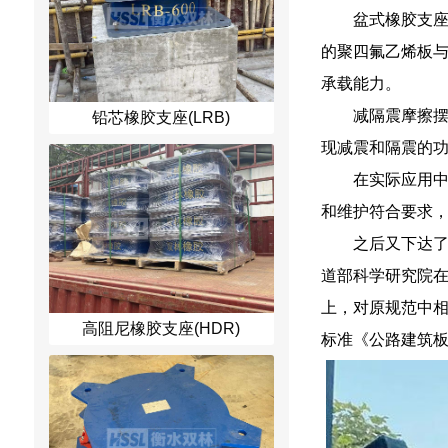
盆式橡胶支
的聚四氟乙烯板
承载能力。
减隔震摩擦摆
铅芯橡胶支座(LRB)
现减震和隔震的
在实际应用
和维护符合要求
之后又下达
道部科学研究院在
上，对原规范中相
高阻尼橡胶支座(HDR)
标准《公路建筑