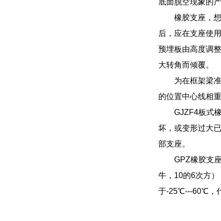
底面脱空现象的
橡胶支座，
后，应在支座使
预埋板由高度调
大转角而倾覆。
为在框架梁
的位置中心线相
GJZF4板
坏，或变形过大已
部支座。
GPZ橡胶支座
牛，10的6次方）
于-25℃---60