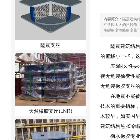
内容简介：
隔震建筑
不致因太大的扭转作
龟裂徐变性能徐变量不
隔震支座
隔震建筑结
的偏移小一些，
表5耐久性要
视无龟裂徐变性能
无龟裂橡胶支座的
在地震不能
技术的重要指标
天然橡胶支座(LNR)
术较早，如美国早
建筑结构热胀冷
衡水橡胶专