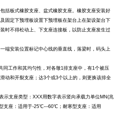
：包括板式橡胶支座、盆式橡胶支座。橡胶支座安装好
装及固定下预埋板设置下预埋板在架台上在架设架台下
安装时不得松动上、下支座连接板，以防止支座发生过
另一端安装位置标记中心线的垂直线，落梁时，码头上
、共同工作和其均匀性，对各墩1排支座中，有1个被压
滑动和开裂支座；达3个或3个以上的，则更换该排全
SX表示支座类型：XXX用数字表示竖向承载力单位MN(兆
支座：适用于-25℃---60℃；耐寒型支座：适用