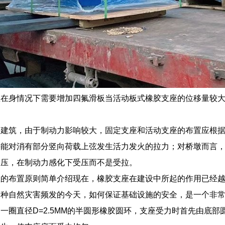
座在身情况下需要增加四氟滑板当活动板式橡胶支座的位移量较
。
梁建筑，由于制动力影响较大，固定支座和活动支座的布置应根
并能对消有部分竖向荷载上弦发生活力发火的拉力；对桥墩而言
受压，在制动力感化下受压而不是受拉。
座的布置原则简单介绍现在，橡胶支座在建设中所起的作用已经
各种自然灾害频发的今天，如何保证基础设施的安全，是一个非
一圈直径D=2.5MM的半圆形橡胶圆环，支座受力时首先由底