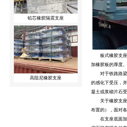
铅芯橡胶隔震支座
板式橡胶支
加橡胶板的厚度
对于铁路路
高阻尼橡胶支座
的感化下受压，
凝土或浆砌片石
关于橡胶支
布置的），面对
在支座底面加