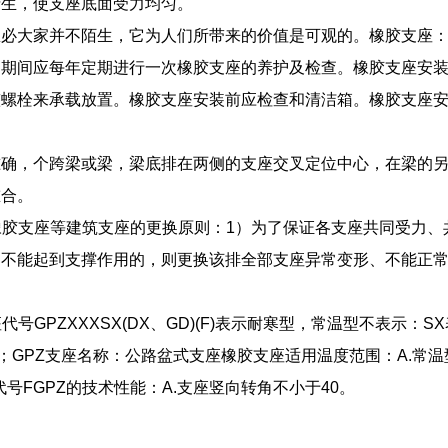
产生，使支座底面受力均匀。
想必大家并不陌生，它为人们所带来的价值是可观的。橡胶支座
用期间应每年定期进行一次橡胶支座的养护及检查。橡胶支座安
整螺栓来承载放置。橡胶支座安装前应检查和清洁箱。橡胶支座
准确，个跨梁或梁，梁底排在两侧的支座交叉定位中心，在梁的
重合。
式橡胶支座等建筑支座的更换原则：1）为了保证各支座共同受力
不能起到支撑作用的，则更换该排全部支座异常变形、不能正常
代号GPZXXXSX(DX、GD)(F)表示耐寒型，常温型不表示：
；GPZ支座名称：公路盆式支座橡胶支座适用温度范围：A.常温型
℃，代号FGPZ的技术性能：A.支座竖向转角不小于40。